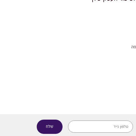
מה
שלח