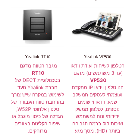
Yealink RT10
Yealink VP530
הטלפון לשיחות ועידת וידאו
מגבר הטווח מדגם
(עד 3 משתמשים) מדגם
RT10
VP530
בטכנולוגיית DECT של
הנו טלפון וידאו IP מתקדם
חברת Yealink נועד
ועוצמתי לעסקים המשלב
לשימוש במקרה שיש צורך
שמע, וידאו ויישומים
בהרחבת טווח העבודה של
נוספים, לטלפון ממשק
טלפון אלחוטי W52P,
ידידותי ונוח למשתמש
הגדלה של כיסוי מוגבל או
ואיכות קול ברמה הגבוהה
שיפור הקליטה באזורים
ביותר (HD). מסך מגע
מרוחקים.