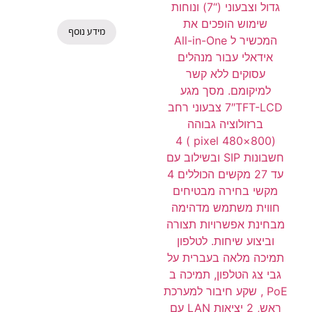
גדול וצבעוני (“7) ונוחות
שימוש הופכים את
מידע נוסף
המכשיר ל All-in-One
אידאלי עבור מנהלים
עסוקים ללא קשר
למיקומם. מסך מגע
7″TFT-LCD צבעוני רחב
ברזולוציה גבוהה
(800×480 pixel ) 4
חשבונות SIP ובשילוב עם
עד 27 מקשים הכוללים 4
מקשי בחירה מבטיחים
חווית משתמש מדהימה
מבחינת אפשרויות תצורה
וביצוע שיחות. לטלפון
תמיכה מלאה בעברית על
גבי צג הטלפון, תמיכה ב
PoE , שקע חיבור למערכת
ראש, 2 יציאות LAN עם