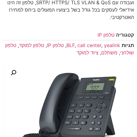
ועבודה עם SRTP/ HTTPS/ TLS VLAN & QoS, טלפון זה הינו
אידיאלי לעסקים בכל גודל בשל ביצועיו המעולים ביחס למחירו
האטרקטיבי.
קטגוריה
טלפון IP
תגיות
yealink
,
call center
,
BLF
,
טלפון IP
,
טלפון למוקד
,
טלפון
שולחני
,
משתלם
,
ציוד למוקד