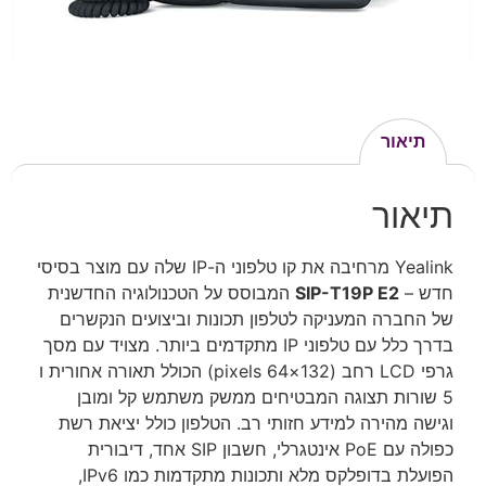
תיאור
תיאור
Yealink מרחיבה את קו טלפוני ה-IP שלה עם מוצר בסיסי
חדש –
SIP-T19P E2
המבוסס על הטכנולוגיה החדשנית
של החברה המעניקה לטלפון תכונות וביצועים הנקשרים
בדרך כלל עם טלפוני IP מתקדמים ביותר. מצויד עם מסך
גרפי LCD רחב (132×64 pixels) הכולל תאורה אחורית ו
5 שורות תצוגה המבטיחים ממשק משתמש קל ומובן
וגישה מהירה למידע חזותי רב. הטלפון כולל יציאת רשת
כפולה עם PoE אינטגרלי, חשבון SIP אחד, דיבורית
הפועלת בדופלקס מלא ותכונות מתקדמות כמו IPv6,