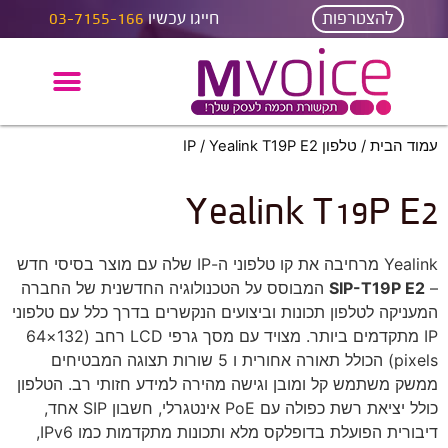
להצטרפות
חייגו עכשיו
03-7155-166
עמוד הבית
/
טלפון IP
/ Yealink T19P E2
Yealink T19P E2
Yealink מרחיבה את קו טלפוני ה-IP שלה עם מוצר בסיסי חדש
–
SIP-T19P E2
המבוסס על הטכנולוגיה החדשנית של החברה
המעניקה לטלפון תכונות וביצועים הנקשרים בדרך כלל עם טלפוני
IP מתקדמים ביותר. מצויד עם מסך גרפי LCD רחב (132×64
pixels) הכולל תאורה אחורית ו 5 שורות תצוגה המבטיחים
ממשק משתמש קל ומובן וגישה מהירה למידע חזותי רב. הטלפון
כולל יציאת רשת כפולה עם PoE אינטגרלי, חשבון SIP אחד,
דיבורית הפועלת בדופלקס מלא ותכונות מתקדמות כמו IPv6,