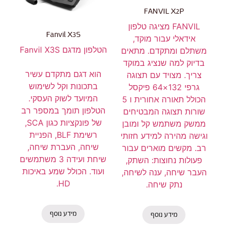
FANVIL X2P
FANVIL מציגה טלפון
Fanvil X3S
אידאלי עבור מוקד,
הטלפון מדגם Fanvil X3S
משתלם ומתקדם. מתאים
בדיוק למה שנציג במוקד
הוא דגם מתקדם עשיר
צריך. מצויד עם תצוגה
בתכונות וקל לשימוש
גרפי 132×64 פיקסל
המיועד לשוק העסקי.
הכולל תאורה אחורית ו 5
הטלפון תומך במספר רב
שורות תצוגה המבטיחים
של פונקציות כגון SCA,
ממשק משתמש קל ומובן
רשימת BLF, הפניית
וגישה מהירה למידע חזותי
שיחה, העברת שיחה,
רב. מקשים מוארים עבור
שיחת ועידה 3 משתמשים
פעולות נחוצות: השתק,
ועוד. הכולל שמע באיכות
העבר שיחה, ענה לשיחה,
HD.
נתק שיחה.
מידע נוסף
מידע נוסף