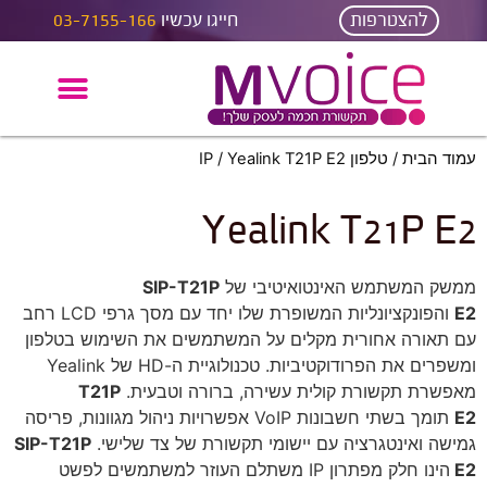
להצטרפות
חייגו עכשיו
03-7155-166
עמוד הבית
/
טלפון IP
/ Yealink T21P E2
Yealink T21P E2
ממשק המשתמש האינטואיטיבי של
SIP-T21P
E2
והפונקציונליות המשופרת שלו יחד עם מסך גרפי LCD רחב
עם תאורה אחורית מקלים על המשתמשים את השימוש בטלפון
ומשפרים את הפרודוקטיביות. טכנולוגיית ה-HD של Yealink
מאפשרת תקשורת קולית עשירה, ברורה וטבעית.
T21P
E2
תומך בשתי חשבונות VoIP אפשרויות ניהול מגוונות, פריסה
גמישה ואינטגרציה עם יישומי תקשורת של צד שלישי.
SIP-T21P
E2
הינו חלק מפתרון IP משתלם העוזר למשתמשים לפשט