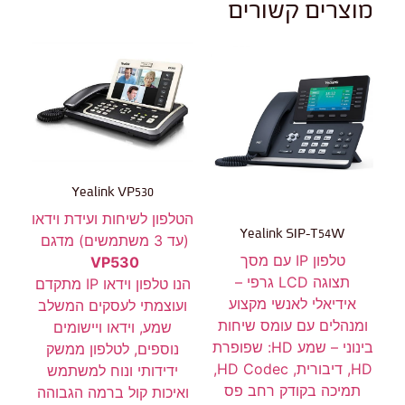
מוצרים קשורים
Yealink VP530
הטלפון לשיחות ועידת וידאו
Yealink SIP-T54W
(עד 3 משתמשים) מדגם
טלפון IP עם מסך
VP530
תצוגה
LCD
גרפי –
הנו טלפון וידאו IP מתקדם
אידיאלי לאנשי מקצוע
ועוצמתי לעסקים המשלב
ומנהלים עם עומס שיחות
שמע, וידאו ויישומים
בינוני – שמע HD: שפופרת
נוספים, לטלפון ממשק
HD, דיבורית, HD Codec,
ידידותי ונוח למשתמש
תמיכה בקודק רחב פס
ואיכות קול ברמה הגבוהה