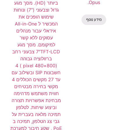
Opus.
ביותר (HD). מסך מגע
גדול וצבעוני (“7) ונוחות
שימוש הופכים את
מידע נוסף
המכשיר ל All-in-One
אידאלי עבור מנהלים
עסוקים ללא קשר
למיקומם. מסך מגע
7″TFT-LCD צבעוני רחב
ברזולוציה גבוהה
(800×480 pixel ) 4
חשבונות SIP ובשילוב עם
עד 27 מקשים הכוללים 4
מקשי בחירה מבטיחים
חווית משתמש מדהימה
מבחינת אפשרויות תצורה
וביצוע שיחות. לטלפון
תמיכה מלאה בעברית על
גבי צג הטלפון, תמיכה ב
PoE , שקע חיבור למערכת