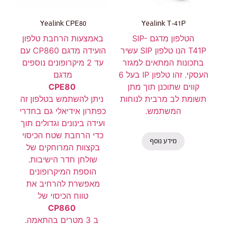
Yealink CPE80
Yealink T-41P
הטלפון מדגם SIP-
באמצעות הרחבת טלפון
T41P הנו טלפון SIP עשיר
הועידה מדגם CP860 עם
בתכונות המתאים למגזר
עד 2 מיקרופונים נוספים
העסקי. זהו טלפון IP בעל 6
מדגם
קווים שתוכנן תוך מתן
CPE80
תשומת לב מרבית לנוחות
ניתן להשתמש בטלפון זה
המשתמש.
כפתרון אידיאלי גם בחדרי
ועידה בינונים וגדולים תוך
כדי הרחבת שטח הכיסוי
מידע נוסף
בקצוות המרוחקים של
שולחן חדר הישיבות.
הוספת המיקרופונים
מאפשרת להרחיב את
טווח הכיסוי של
CP860
ב 3 מטרים בהתאמה.