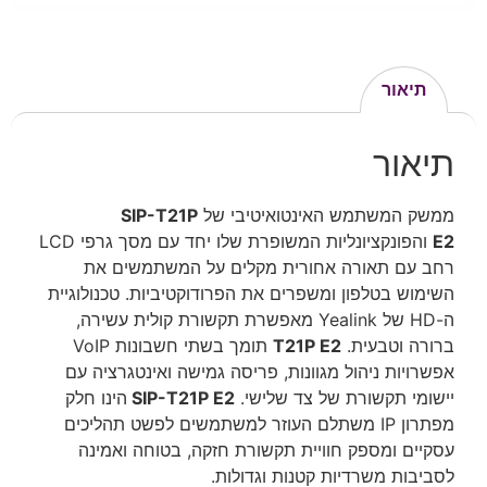
תיאור
תיאור
ממשק המשתמש האינטואיטיבי של
SIP-T21P
E2
והפונקציונליות המשופרת שלו יחד עם מסך גרפי LCD
רחב עם תאורה אחורית מקלים על המשתמשים את
השימוש בטלפון ומשפרים את הפרודוקטיביות. טכנולוגיית
ה-HD של Yealink מאפשרת תקשורת קולית עשירה,
ברורה וטבעית.
T21P E2
תומך בשתי חשבונות VoIP
אפשרויות ניהול מגוונות, פריסה גמישה ואינטגרציה עם
יישומי תקשורת של צד שלישי.
SIP-T21P E2
הינו חלק
מפתרון IP משתלם העוזר למשתמשים לפשט תהליכים
עסקיים ומספק חוויית תקשורת חזקה, בטוחה ואמינה
לסביבות משרדיות קטנות וגדולות.