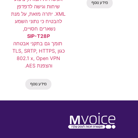
מידע נוסף
שיחות וגישה לדפדפן
XML. יתרה מזאת, על מנת
להבטיח כי נתוני השמע
נשארים חסויים,
SIP-T28P
תומך גם בתקני אבטחה
כגון TLS, SRTP, HTTPS,
802.1 x, Open VPN
והצפנת AES.
מידע נוסף