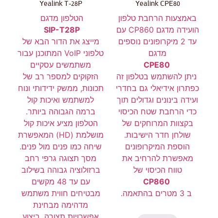
Yealink T-28P
Yealink CPE80
באמצעות הרחבת טלפון
הטלפון מדגם
הועידה מדגם CP860 עם
SIP-T28P
עד 2 מיקרופונים נוספים
מייצג את הדור הבא של
מדגם
טלפוני VoIP המתוכנן עבור
CPE80
משתמשים עסקיים
ניתן להשתמש בטלפון זה
הזקוקים למספר רב של
כפתרון אידיאלי גם בחדרי
תכונות, ממשק ידידותי ונוח
ועידה בינונים וגדולים תוך
למשתמש ואיכות קול
כדי הרחבת שטח הכיסוי
ברמה הגבוהה ביותר.
בקצוות המרוחקים של
הטלפון מציע איכות קול
שולחן חדר הישיבות.
מושלמת (HD) המאפשרת
הוספת המיקרופונים
שיחה כמו פנים מול פנים.
מאפשרת להרחיב את
מסך תצוגה גרפי רחב
טווח הכיסוי של
ברזולוציה גבוהה בשילוב
CP860
עם עד 48 מקשים
ב 3 מטרים בהתאמה.
מבטיחים חווית משתמש
מדהימה מבחינת
אפשרויות תצורה, ביצוע