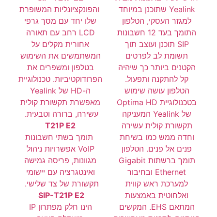
Yealink שתוכנן במיוחד
והפונקציונליות המשופרת
למגזר העסקי, הטלפון
שלו יחד עם מסך גרפי
התומך בעד 12 חשבונות
LCD רחב עם תאורה
SIP תוכנן ועוצב תוך
אחורית מקלים על
תשומת לב לפרטים
המשתמשים את השימוש
הקטנים ביותר כך שיהיה
בטלפון ומשפרים את
קל להתקנה ותפעול.
הפרודוקטיביות. טכנולוגיית
הטלפון עושה שימוש
ה-HD של Yealink
בטכנולוגיית Optima HD
מאפשרת תקשורת קולית
של Yealink המעניקה
עשירה, ברורה וטבעית.
תקשורת קולית עשירה
T21P E2
וחדה ממש כמו בשיחת
תומך בשתי חשבונות
פנים אל פנים. הטלפון
VoIP אפשרויות ניהול
תומך ברשתות Gigabit
מגוונות, פריסה גמישה
Ethernet ובחיבור
ואינטגרציה עם יישומי
למערכת ראש קווית
תקשורת של צד שלישי.
ואלחוטית באמצעות
SIP-T21P E2
המתאם EHS. המקשים
הינו חלק מפתרון IP