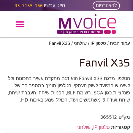
להצטרפות
חייגו עכשיו
03-7155-166
עמוד הבית
/
טלפון IP
/
שולחני
/ Fanvil X3S
Fanvil X3S
הטלפון מדגם Fanvil X3S
הוא דגם מתקדם עשיר בתכונות וקל
לשימוש המיועד לשוק העסקי. הטלפון תומך במספר רב של
פונקציות כגון SCA, רשימת BLF, הפניית שיחה, העברת שיחה,
שיחת ועידה 3 משתמשים ועוד. הכולל שמע באיכות HD.
מק"ט
365512
קטגוריות
טלפון IP
,
שולחני