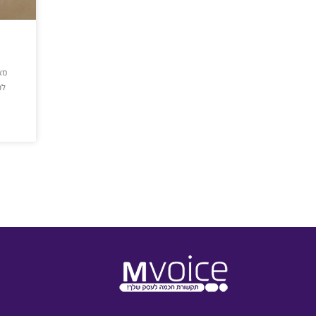
מא
לכ