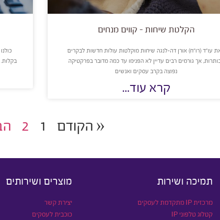
הקלטת שיחות – קווים מנחים
ת עו״ד (רו״ח) אורן דה-לנגה שיחות מוקלטות עולות חדשות לבקרים
כולנו
ותרות, אך גורמים רבים עדיין לא הפנימו עד כמה מדובר בפרקטיקה
בקלות. 
נפוצה בקרב עסקים ואנשים
קרא עוד...
« הקודם
1
2
הב
תמיכה ושירות
מוצרים ושירותים
מרכזית IP מתקדמת לעסקים
יצירת קשר
קטלוג טלפוני IP
כוכבית לעסקים