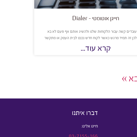
חייגן אוטומטי – Dialer
 עובדים קשה עבור הלקוחות שלנו ולהשיג אותם אף פעם לא בא
לכן זה תמיד מרגש כאשר לקוח חדש נכנס לבית העסק או מתקשר
קרא עוד...
א »
דברו איתנו
חייגו אלינו:
03-7155-166