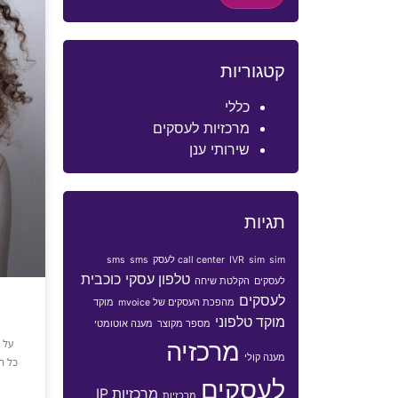
קטגוריות
כללי
מרכזיות לעסקים
שירותי ענן
תגיות
sim לעסק
sim
IVR
call center
sms
sms
טלפון עסקי
כוכבית
לעסקים
הקלטת שיחה
לעסקים
מהפכת העסקים של mvoice
מוקד
מוקד טלפוני
מספר מקוצר
מענה אוטומטי
מרכזיה
על 
מענה קולי
כל ה
לעסקים
מרכזיות IP
מרכזיות